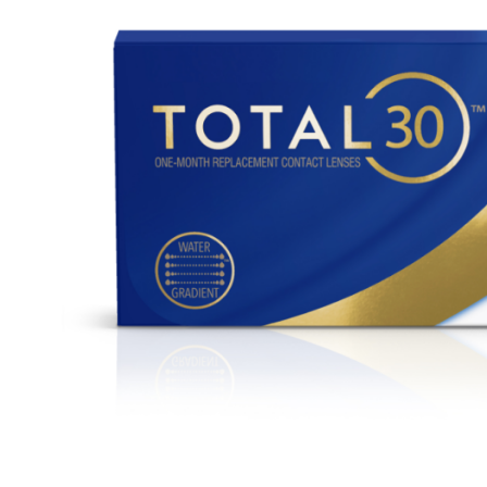
Beschreibung
Mit den TOTAL 30™; Kontaktlinsen können Sie Ihr Leb
und sich spontan die Freiheit gönnen, die Sie möchten.
brauchen Sie keine Kompromisse eingehen.
Präsentieren Sie Ihr Gesicht so wie es ist – natürlich un
Kontaktlinsen sehen Sie alles im richtigen Größenverhä
Zudem erlauben Ihnen Kontaktlinsen die volle Bewegun
beim Sport – auch wenn es rasant zur Sache geht.
Die hoch sauerstoffdurchlässigen TOTAL 30™; Kontakt
einzigartige Technologien: Die SmartShield™ Technolo
und Ablagerungen zu schützen2,3 und die HydraGlyde M
Benetzungskomponente, die auch in Alcons Premium Ko
enthalten ist – für lang anhaltende Feuchtigkeit. Für e
Tag und jeden Tag aufs Neue.