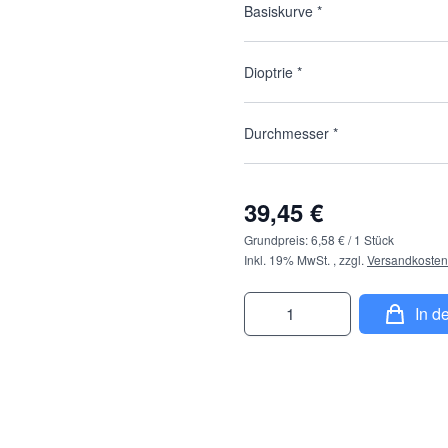
Basiskurve
*
Dioptrie
*
Durchmesser
*
39,45 €
Grundpreis:
6,58 €
/ 1 Stück
Inkl. 19% MwSt.
,
zzgl.
Versandkosten
Menge
In d