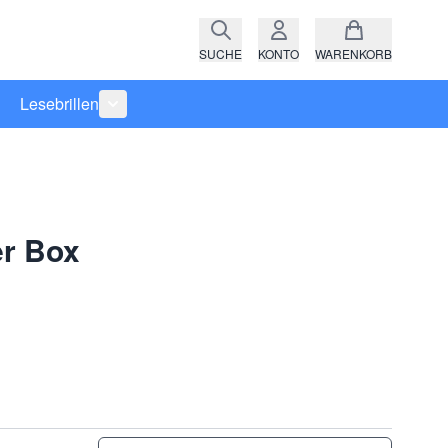
SUCHE
KONTO
WARENKORB
Lesebrillen
ro anzeigen
rie Raritäten anzeigen
termenü für Kategorie Fassungen anzeigen
Untermenü für Kategorie Lesebrillen anzeigen
r Box