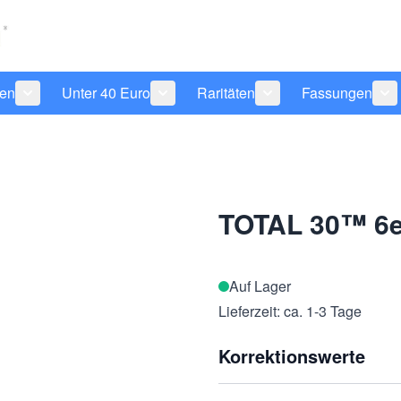
len
Unter 40 Euro
Raritäten
Fassungen
 anzeigen
tegorie Pflegeprodukte anzeigen
Untermenü für Kategorie Sonnenbrillen anzeigen
Untermenü für Kategorie Unter 40 Eu
Untermenü für Katego
Un
TOTAL 30™ 6e
Auf Lager
Lieferzeit: ca. 1-3 Tage
Korrektionswerte