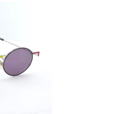
lle vom Label Wagna & Kühna
Stoffbeutel geliefert