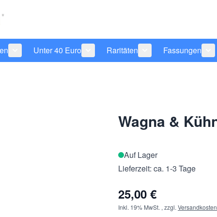
len
Unter 40 Euro
Raritäten
Fassungen
 anzeigen
tegorie Pflegeprodukte anzeigen
Untermenü für Kategorie Sonnenbrillen anzeigen
Untermenü für Kategorie Unter 40 Eu
Untermenü für Katego
Un
Wagna & Kühn
Auf Lager
Lieferzeit: ca. 1-3 Tage
25,00 €
Inkl. 19% MwSt.
,
zzgl.
Versandkosten