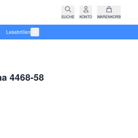
SUCHE
KONTO
WARENKORB
Lesebrillen
ro anzeigen
rie Raritäten anzeigen
termenü für Kategorie Fassungen anzeigen
Untermenü für Kategorie Lesebrillen anzeigen
a 4468-58