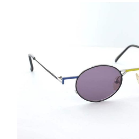
Beschreibung
Auffallende und sehr trendbewußte Kinder-Sonnenbri
Modell:
4468
Style/Farbe:
58 Multicolor
Geschlecht:
Kinder
Abmessungen:
Brillenbreite
:
124mm
Steg: 19mm
Glasbreite: 40mm
Glashöhe: 32mm
Bügellänge: 130mm
Alle Wagna & Kühne-Sonnenbrillen werden im Etui oder 
geliefert!