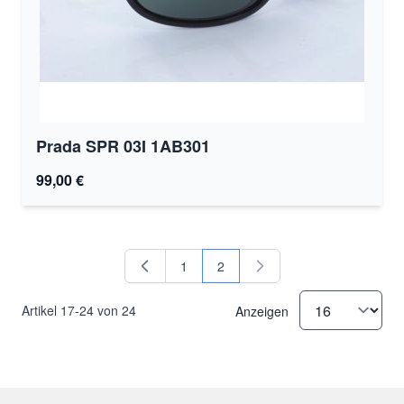
Prada SPR 03I 1AB301
99,00 €
1
2
Seite
Sie lesen gerade Seite
Artikel
17
-
24
von
24
Anzeigen