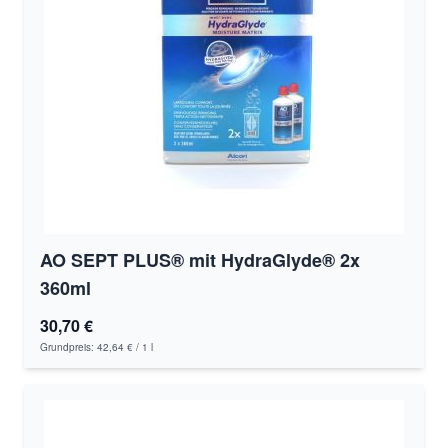
AO SEPT PLUS® mit HydraGlyde® 2x
360ml
30,70 €
Grundpreis:
42,64 €
/ 1 l