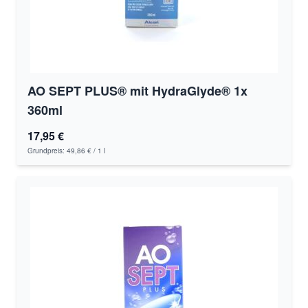
AO SEPT PLUS® mit HydraGlyde® 1x
360ml
17,95 €
Grundpreis:
49,86 €
/ 1 l