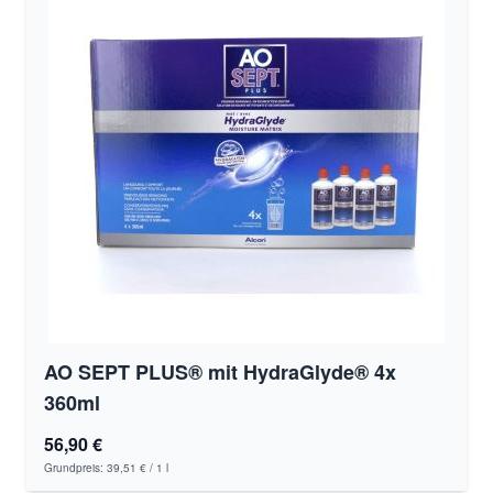
AO SEPT PLUS® mit HydraGlyde® 4x
360ml
56,90 €
Grundpreis:
39,51 €
/ 1 l